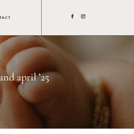
TACT
nd april ’25