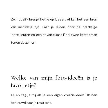
van inspiratie zijn. Laat je leiden door de prachtige
lentekleuren en geniet van elkaar. Deel twee komt eraan
tegen de zomer!
Welke van mijn foto-ideeën is je
favorietje?
O, en tag je mij als je een eigen creatie deelt? Ik ben
benieuwd naar je resultaat.
Maar eh, denk je: leuk, maar zulke foto’s zelf maken, lukt
me toch niet zo goed. En wil je toch graag mooie,