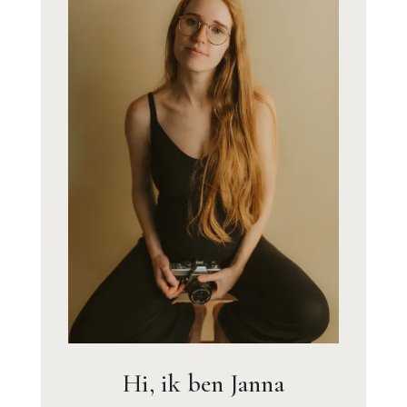
Hi, ik ben Janna
Ik ben een familiemens. En ik vind: tijd is een
dief. Mijn foto’s van Lili, Pipa, Otto & Suzi helpen
me stilstaan, om dan weer door te gaan.
Daarmee voel ik exact weer wat ik toen voelde.