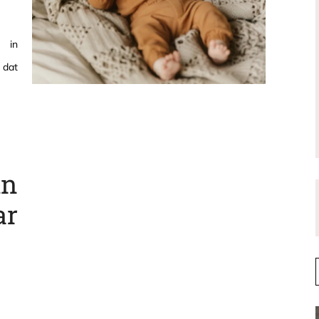
, in
 dat
n
ar