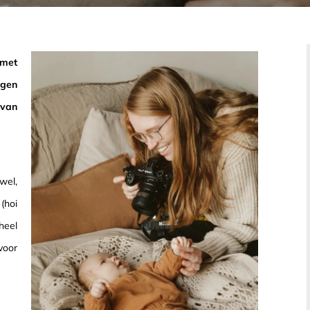
 met
ngen
 van
wel,
(hoi
heel
voor